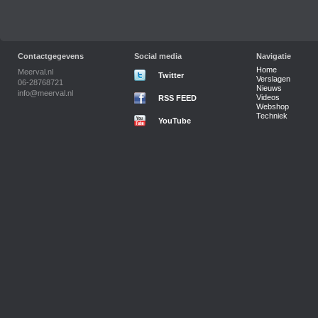
Contactgegevens
Social media
Navigatie
Home
Meerval.nl
Twitter
Verslagen
06-28768721
Nieuws
info@meerval.nl
Videos
RSS FEED
Webshop
Techniek
YouTube