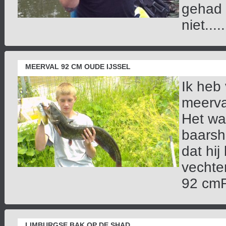
gehad 
niet.....
MEERVAL 92 CM OUDE IJSSEL
Ik heb
meerva
Het wa
baarshe
dat hi
vechte
92 cmRi
LIMBURGSE BAK OP DE SHAD