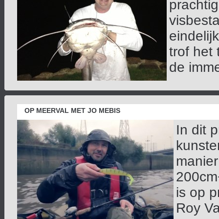
prachti
visbesta
eindeli
trof het
de immen
OP MEERVAL MET JO MEBIS
In dit 
kunsten
manier
200cm+
is op p
Roy Van