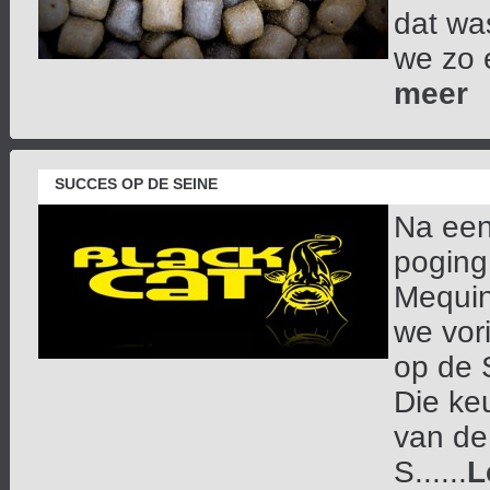
dat wa
we zo e
meer
SUCCES OP DE SEINE
Na een
poging
Mequin
we vor
op de 
Die ke
van de
S......
L