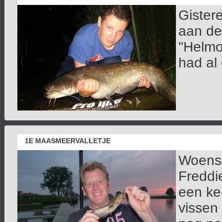
Gister
aan de 
"Helmo
had al 
1E MAASMEERVALLETJE
Woensd
Freddi
een ke
vissen