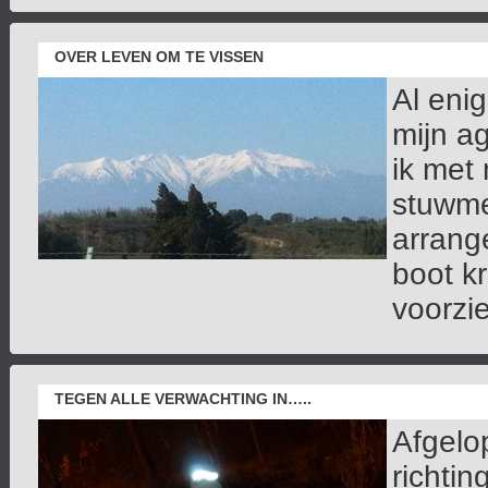
OVER LEVEN OM TE VISSEN
Al enig
mijn a
ik met
stuwme
arrang
boot k
voorzie
TEGEN ALLE VERWACHTING IN…..
Afgelo
richti