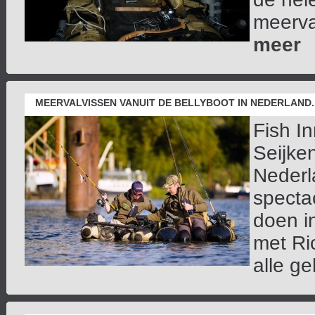
meerval
meer
MEERVALVISSEN VANUIT DE BELLYBOOT IN NEDERLAND..
Fish I
Seijken
Nederl
spectac
doen in
met Ri
alle geh