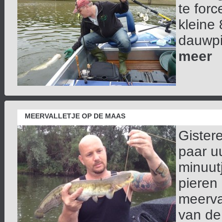
te for
kleine
dauwpi
meer
MEERVALLETJE OP DE MAAS
Gister
paar u
minuut
pieren
meerva
van de