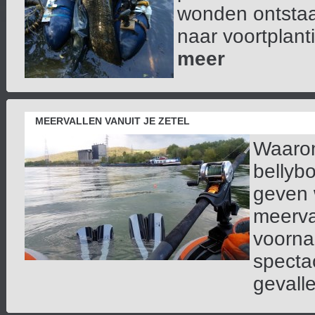
wonden ontstaan
naar voortplant
meer
MEERVALLEN VANUIT JE ZETEL
Waarom
bellyb
geven 
meerva
voorna
spectac
gevalle