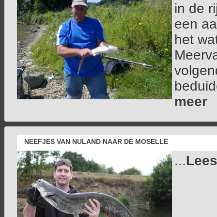
in de 
een aa
het wa
Meerva
volgen
beduid
meer
NEEFJES VAN NULAND NAAR DE MOSELLE
...
Lees