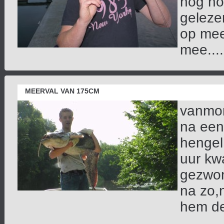
nog no
geleze
op mee
mee....
MEERVAL VAN 175CM
vanmor
na een
hengel
uur kw
gezwom
na zo,
hem de 