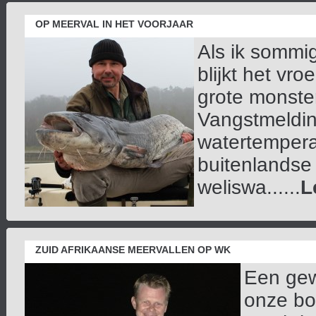
OP MEERVAL IN HET VOORJAAR
Als ik sommig
blijkt het vro
grote monster
Vangstmeldin
watertemperat
buitenlandse 
weliswa......
L
ZUID AFRIKAANSE MEERVALLEN OP WK
Een gew
onze bo