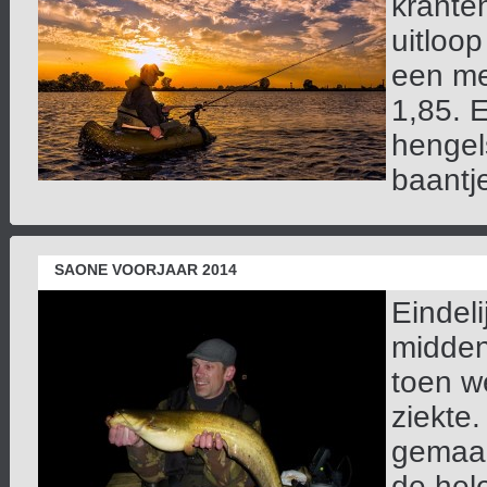
krante
uitloo
een me
1,85. 
hengel
baantje
SAONE VOORJAAR 2014
Eindeli
midden 
toen w
ziekte.
gemaak
de hel