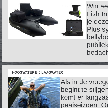
Win ee
Fish I
je dez
Plus s
bellyb
publie
bedacht
HOOGWATER BIJ LAAGWATER
Als in de vroe
begint te stijg
komt er langza
paaiseizoen. On