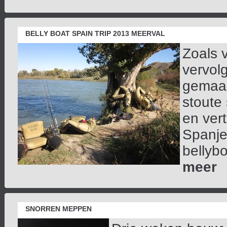
BELLY BOAT SPAIN TRIP 2013 MEERVAL
Zoals 
vervolg
gemaak
stoute
en ver
Spanje
bellybo
meer
SNORREN MEPPEN