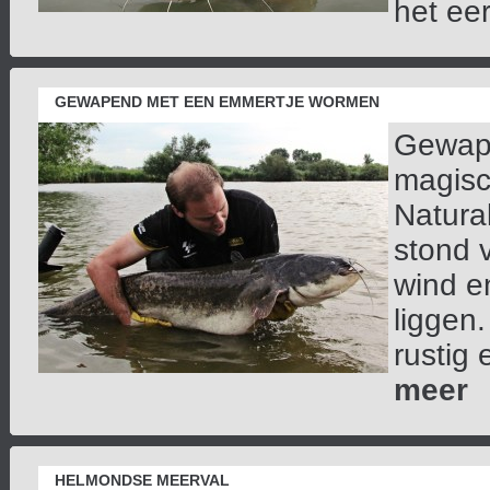
het eer
GEWAPEND MET EEN EMMERTJE WORMEN
Gewape
magisc
Natural
stond 
wind e
liggen
rustig 
meer
HELMONDSE MEERVAL