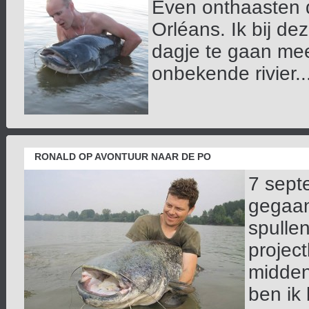
Even onthaasten 
Orléans. Ik bij d
dagje te gaan mee
onbekende rivier...
RONALD OP AVONTUUR NAAR DE PO
7 septe
gegaan,
spullen
project
midden
ben ik