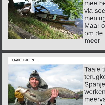
mee be
via so
mening
Maar oo
om de h
meer
TAAIE TIJDEN…..
Taaie t
terugk
Spanje
werken 
meerva