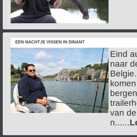
EEN NACHTJE VISSEN IN DINANT
Eind a
naar d
Belgie
komen 
bergen
trailer
van de
n......
L