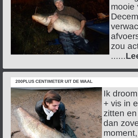
mooie v
Decemb
verwac
afvoers
zou ac
......
Le
200PLUS CENTIMETER UIT DE WAAL
Ik droom
+ vis in 
zitten en
dan zove
moment, 