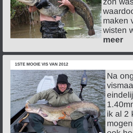
zon was
waardoo
maken v
wisten w
meer
1STE MOOIE VIS VAN 2012
Na ong
vismaa
eindel
1.40mm
ik al 
mogen 
ook hee