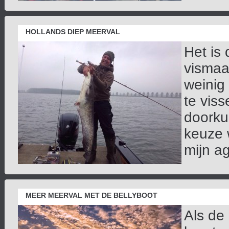
HOLLANDS DIEP MEERVAL
Het is
vismaat
weinig 
te vis
doorku
keuze 
mijn a
MEER MEERVAL MET DE BELLYBOOT
Als de 