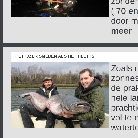
zonder
( 70 e
door mi
meer
HET IJZER SMEDEN ALS HET HEET IS
Zoals 
zonnest
de prak
hele l
pracht
vol te
waterte