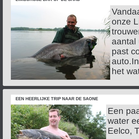
Vandaa
onze L
trouwe
aantal
past co
auto.In
het wat
EEN HEERLIJKE TRIP NAAR DE SAONE
Een paa
water e
Eelco, 