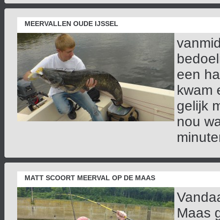
MEERVALLEN OUDE IJSSEL
vanmid
bedoel
een ha
kwam e
gelijk 
nou wa
minuten
MATT SCOORT MEERVAL OP DE MAAS
Vandaa
Maas g