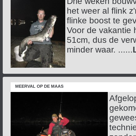
Drie weken bouwv
het weer al flink 
flinke boost te ge
Voor de vakantie 
51cm, dus de ver
minder waar. ......
MEERVAL OP DE MAAS
Afgelo
gekome
gewees
technie