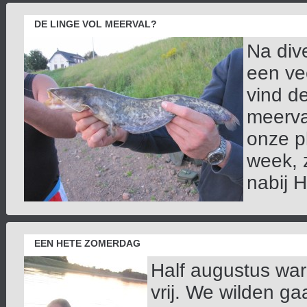
DE LINGE VOL MEERVAL?
Na div
een ve
vind d
meerva
onze p
week, 
nabij H
EEN HETE ZOMERDAG
Half augustus war
vrij. We wilden ga