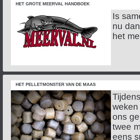
HET GROTE MEERVAL HANDBOEK
Is sam
nu dan
het mee
HET PELLETMONSTER VAN DE MAAS
Tijden
weken g
ons ge
twee m
eens s