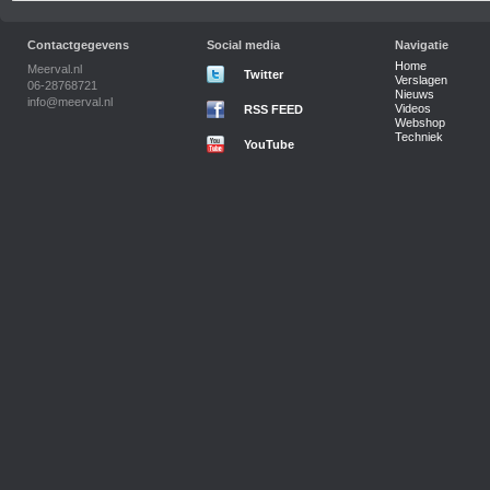
Contactgegevens
Social media
Navigatie
Home
Meerval.nl
Twitter
Verslagen
06-28768721
Nieuws
info@meerval.nl
Videos
RSS FEED
Webshop
Techniek
YouTube