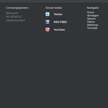
Contactgegevens
Social media
Navigatie
Home
Meerval.nl
Twitter
Verslagen
06-28768721
Nieuws
info@meerval.nl
Videos
RSS FEED
Webshop
Techniek
YouTube