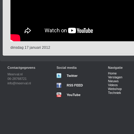
dinsdag 17 januari 2012
Contactgegevens
Social media
Navigatie
Home
Meerval.nl
Twitter
Verslagen
06-28768721
Nieuws
info@meerval.nl
Videos
RSS FEED
Webshop
Techniek
YouTube