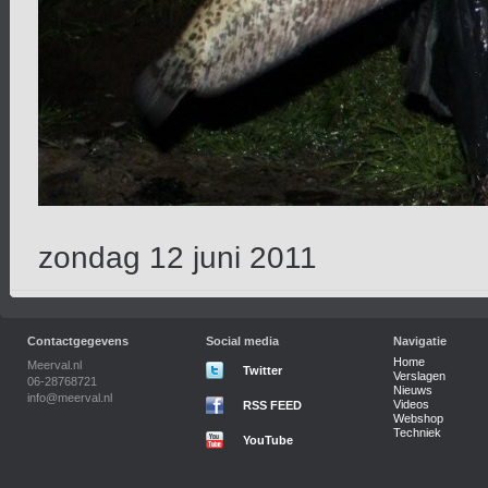
zondag 12 juni 2011
Contactgegevens
Social media
Navigatie
Home
Meerval.nl
Twitter
Verslagen
06-28768721
Nieuws
info@meerval.nl
Videos
RSS FEED
Webshop
Techniek
YouTube