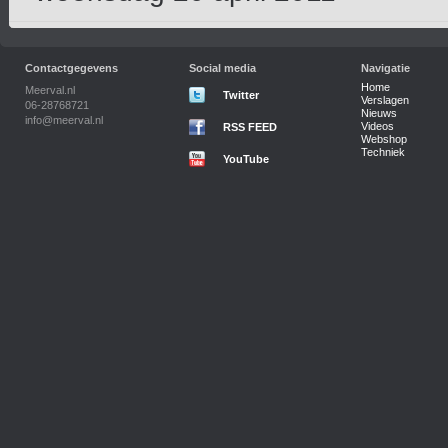
Contactgegevens
Social media
Navigatie
Home
Meerval.nl
Twitter
Verslagen
06-28768721
Nieuws
info@meerval.nl
Videos
RSS FEED
Webshop
Techniek
YouTube