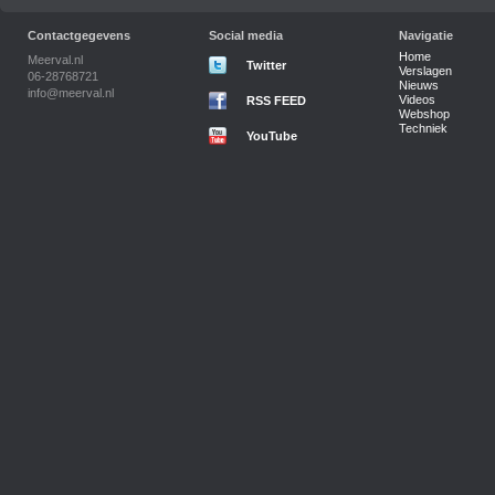
Contactgegevens
Social media
Navigatie
Home
Meerval.nl
Twitter
Verslagen
06-28768721
Nieuws
info@meerval.nl
Videos
RSS FEED
Webshop
Techniek
YouTube