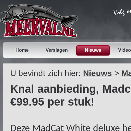
Home
Verslagen
Nieuws
Video
U bevindt zich hier:
Nieuws
>
Ma
Knal aanbieding, Madc
€99.95 per stuk!
Deze MadCat White deluxe h