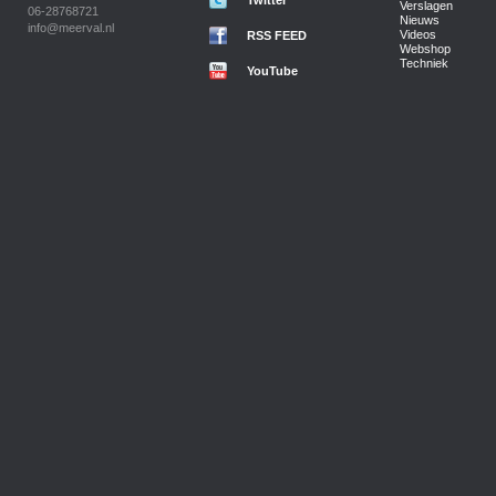
Verslagen
06-28768721
Nieuws
info@meerval.nl
Videos
RSS FEED
Webshop
Techniek
YouTube